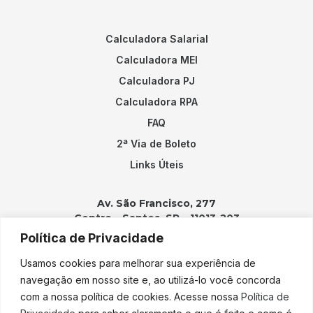
Calculadora Salarial
Calculadora MEI
Calculadora PJ
Calculadora RPA
FAQ
2ª Via de Boleto
Links Úteis
Av. São Francisco, 277
Centro – Santos, SP – 11013-203
Política de Privacidade
Contatos:
Usamos cookies para melhorar sua experiência de
(13) 3202-2100
navegação em nosso site e, ao utilizá-lo você concorda
adicao@adicao.com.br
com a nossa política de cookies. Acesse nossa
Política de