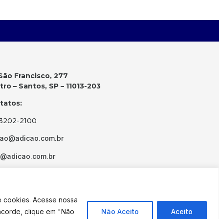
São Francisco, 277
ro – Santos, SP – 11013-203
tatos:
 3202-2100
cao@adicao.com.br
d@adicao.com.br
e cookies. Acesse nossa
ncorde, clique em "Não
Não Aceito
Aceito