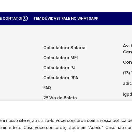
TE CONTATO
TEM DÚVIDAS? FALE NO WHATSAPP
Av. 
Calculadora Salarial
Cent
Calculadora MEI
Con
Calculadora PJ
(13)
Calculadora RPA
adi
FAQ
lgp
2ª Via de Boleto
Links Úteis
 nosso site e, ao utilizá-lo você concorda com a nossa política d
como é feito. Caso você concorde, clique em "Aceito". Caso não co
dos os direitos reservados. Desenvolvido por
Pixel Desenvolvimento.