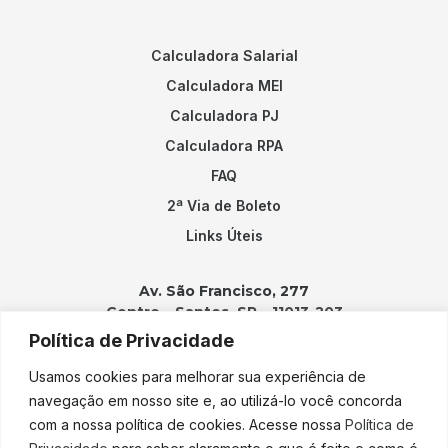
Calculadora Salarial
Calculadora MEI
Calculadora PJ
Calculadora RPA
FAQ
2ª Via de Boleto
Links Úteis
Av. São Francisco, 277
Centro – Santos, SP – 11013-203
Política de Privacidade
Contatos:
Usamos cookies para melhorar sua experiência de
(13) 3202-2100
navegação em nosso site e, ao utilizá-lo você concorda
adicao@adicao.com.br
com a nossa política de cookies. Acesse nossa
Política de