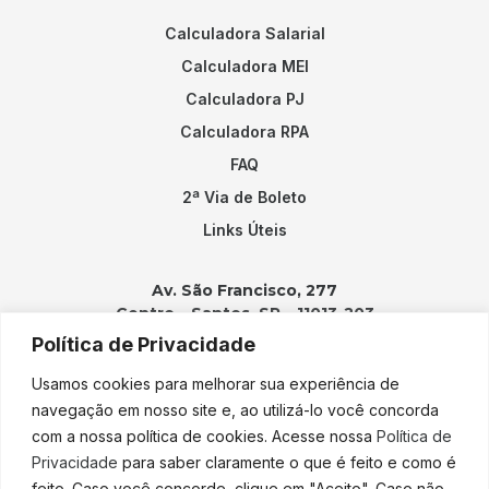
Calculadora Salarial
Calculadora MEI
Calculadora PJ
Calculadora RPA
FAQ
2ª Via de Boleto
Links Úteis
Av. São Francisco, 277
Centro – Santos, SP – 11013-203
Política de Privacidade
Contatos:
Usamos cookies para melhorar sua experiência de
(13) 3202-2100
navegação em nosso site e, ao utilizá-lo você concorda
adicao@adicao.com.br
com a nossa política de cookies. Acesse nossa
Política de
Privacidade
para saber claramente o que é feito e como é
lgpd@adicao.com.br
feito. Caso você concorde, clique em "Aceito". Caso não