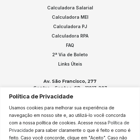
Calculadora Salarial
Calculadora MEI
Calculadora PJ
Calculadora RPA
FAQ
2ª Via de Boleto
Links Úteis
Av. São Francisco, 277
Centro – Santos, SP – 11013-203
Política de Privacidade
Contatos:
Usamos cookies para melhorar sua experiência de
(13) 3202-2100
navegação em nosso site e, ao utilizá-lo você concorda
adicao@adicao.com.br
com a nossa política de cookies. Acesse nossa
Política de
Privacidade
para saber claramente o que é feito e como é
lgpd@adicao.com.br
feito. Caso você concorde, clique em "Aceito". Caso não