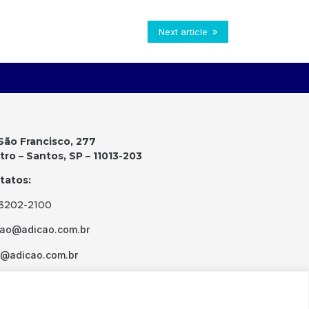
Next article
São Francisco, 277
ro – Santos, SP – 11013-203
tatos:
 3202-2100
cao@adicao.com.br
d@adicao.com.br