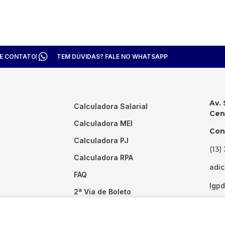
TE CONTATO
TEM DÚVIDAS? FALE NO WHATSAPP
Av. 
Calculadora Salarial
Cent
Calculadora MEI
Con
Calculadora PJ
(13)
Calculadora RPA
adi
FAQ
lgp
2ª Via de Boleto
Links Úteis