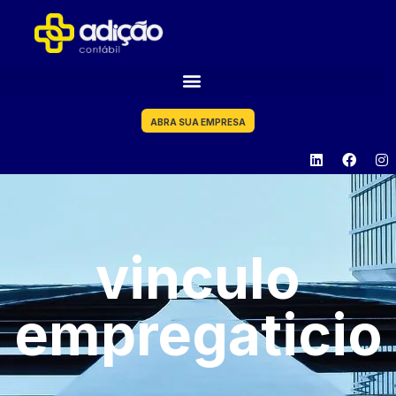
ABRA SUA EMPRESA
vinculo
empregaticio