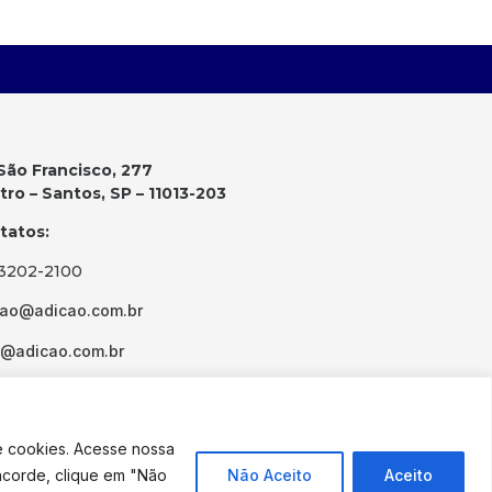
São Francisco, 277
ro – Santos, SP – 11013-203
tatos:
 3202-2100
cao@adicao.com.br
d@adicao.com.br
e cookies. Acesse nossa
ncorde, clique em "Não
Não Aceito
Aceito