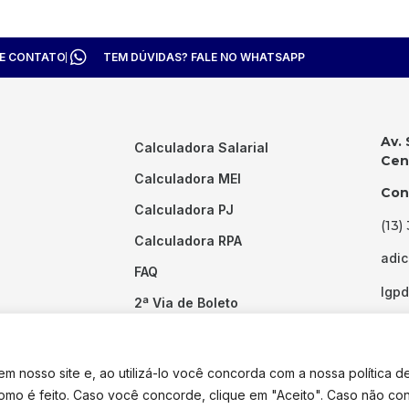
TE CONTATO
TEM DÚVIDAS? FALE NO WHATSAPP
Av. 
Calculadora Salarial
Cent
Calculadora MEI
Con
Calculadora PJ
(13)
Calculadora RPA
adi
FAQ
lgp
2ª Via de Boleto
Links Úteis
 nosso site e, ao utilizá-lo você concorda com a nossa política d
como é feito. Caso você concorde, clique em "Aceito". Caso não co
dos os direitos reservados. Desenvolvido por
Pixel Desenvolvimento.