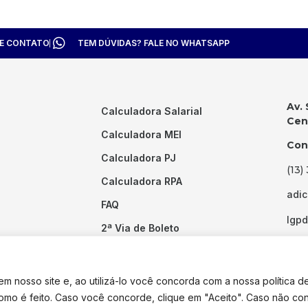
TE CONTATO
TEM DÚVIDAS? FALE NO WHATSAPP
Av. 
Calculadora Salarial
Cent
Calculadora MEI
Con
Calculadora PJ
(13)
Calculadora RPA
adi
FAQ
lgp
2ª Via de Boleto
Links Úteis
 nosso site e, ao utilizá-lo você concorda com a nossa política d
como é feito. Caso você concorde, clique em "Aceito". Caso não co
dos os direitos reservados. Desenvolvido por
Pixel Desenvolvimento.