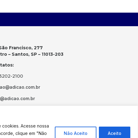
São Francisco, 277
ro – Santos, SP – 11013-203
tatos:
 3202-2100
cao@adicao.com.br
d@adicao.com.br
e cookies. Acesse nossa
ncorde, clique em "Não
Não Aceito
Aceito