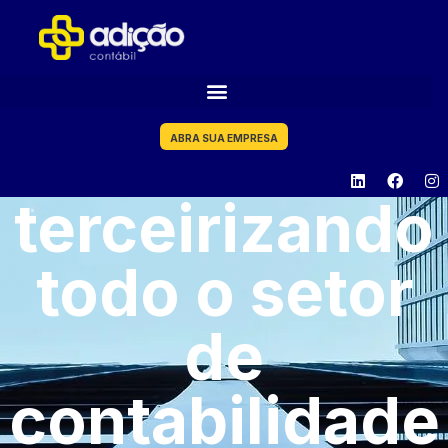
ABRA SUA EMPRESA
terceirizando
todo o setor
de
contabilidade