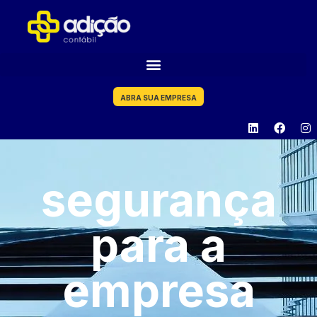
ABRA SUA EMPRESA
segurança
para a
empresa