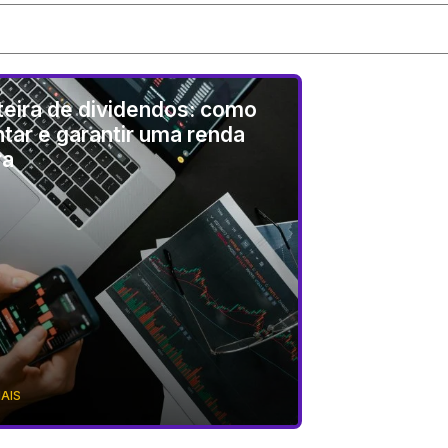
teira de dividendos: como
tar e garantir uma renda
ra
MAIS