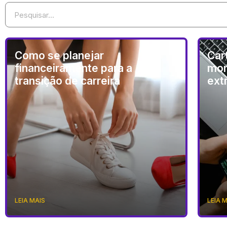
Como se planejar
Car
financeiramente para a
mon
transição de carreira
ext
LEIA MAIS
LEIA 