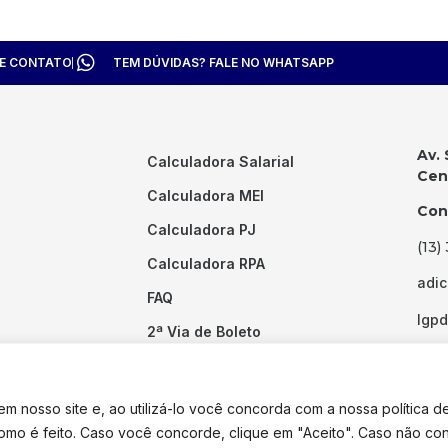
TE CONTATO
TEM DÚVIDAS? FALE NO WHATSAPP
Av. 
Calculadora Salarial
Cent
Calculadora MEI
Con
Calculadora PJ
(13)
Calculadora RPA
adi
FAQ
lgp
2ª Via de Boleto
Links Úteis
 nosso site e, ao utilizá-lo você concorda com a nossa política d
como é feito. Caso você concorde, clique em "Aceito". Caso não co
dos os direitos reservados. Desenvolvido por
Pixel Desenvolvimento.