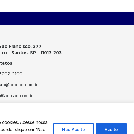
São Francisco, 277
ro – Santos, SP – 11013-203
tatos:
 3202-2100
cao@adicao.com.br
d@adicao.com.br
e cookies. Acesse nossa
ncorde, clique em "Não
Não Aceito
Aceito