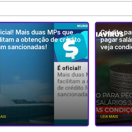
ficial! Mais duas MPs que
Crédito p
ilitam a obtenção de crédito
pagar salá
am sancionadas!
veja cond
MAIS
LEIA MAIS