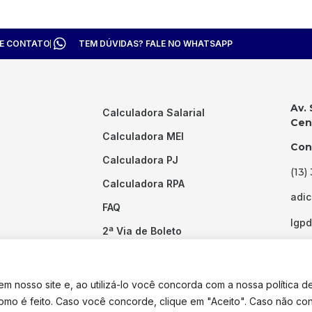
TE CONTATO
TEM DÚVIDAS? FALE NO WHATSAPP
Av. 
Calculadora Salarial
Cent
Calculadora MEI
Con
Calculadora PJ
(13)
Calculadora RPA
adi
FAQ
lgp
2ª Via de Boleto
Links Úteis
 nosso site e, ao utilizá-lo você concorda com a nossa política d
como é feito. Caso você concorde, clique em "Aceito". Caso não co
dos os direitos reservados. Desenvolvido por
Pixel Desenvolvimento.