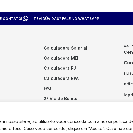
TE CONTATO
TEM DÚVIDAS? FALE NO WHATSAPP
Av. 
Calculadora Salarial
Cent
Calculadora MEI
Con
Calculadora PJ
(13)
Calculadora RPA
adi
FAQ
lgp
2ª Via de Boleto
Links Úteis
 nosso site e, ao utilizá-lo você concorda com a nossa política d
como é feito. Caso você concorde, clique em "Aceito". Caso não co
dos os direitos reservados. Desenvolvido por
Pixel Desenvolvimento.