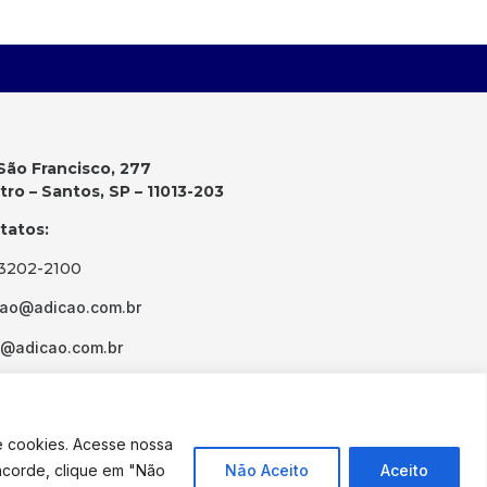
São Francisco, 277
ro – Santos, SP – 11013-203
tatos:
 3202-2100
cao@adicao.com.br
d@adicao.com.br
e cookies. Acesse nossa
ncorde, clique em "Não
Não Aceito
Aceito