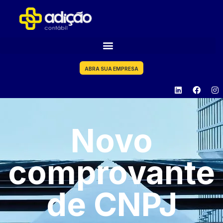
ABRA SUA EMPRESA
Novo
comprovante
de CNPJ