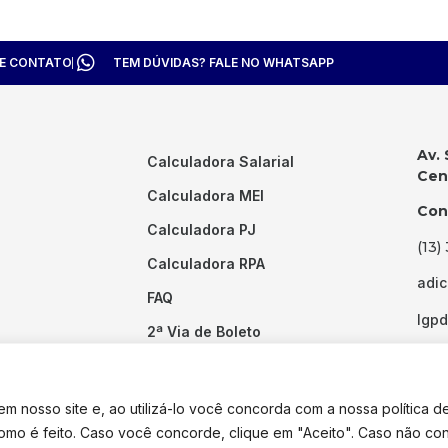
TE CONTATO
TEM DÚVIDAS? FALE NO WHATSAPP
Av. 
Calculadora Salarial
Cent
Calculadora MEI
Con
Calculadora PJ
(13)
Calculadora RPA
adi
FAQ
lgp
2ª Via de Boleto
Links Úteis
 nosso site e, ao utilizá-lo você concorda com a nossa política d
como é feito. Caso você concorde, clique em "Aceito". Caso não co
dos os direitos reservados. Desenvolvido por
Pixel Desenvolvimento.