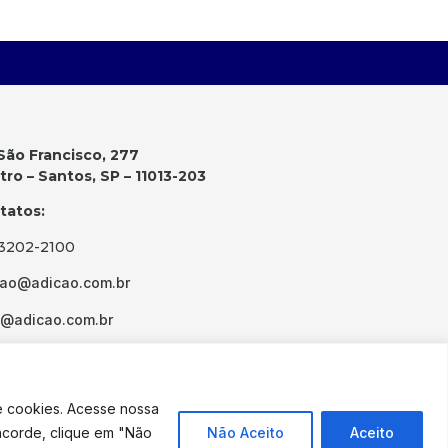
São Francisco, 277
ro – Santos, SP – 11013-203
tatos:
 3202-2100
cao@adicao.com.br
d@adicao.com.br
e cookies. Acesse nossa
ncorde, clique em "Não
Não Aceito
Aceito