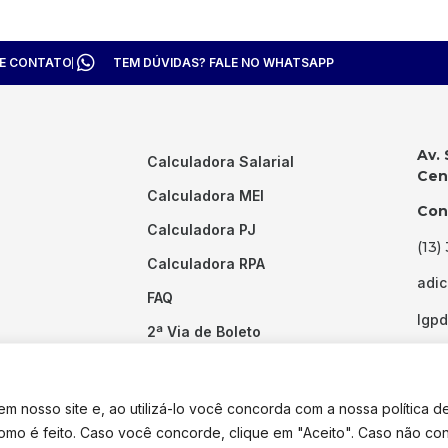
TE CONTATO
TEM DÚVIDAS? FALE NO WHATSAPP
Av. 
Calculadora Salarial
Cent
Calculadora MEI
Con
Calculadora PJ
(13)
Calculadora RPA
adi
FAQ
lgp
2ª Via de Boleto
Links Úteis
 nosso site e, ao utilizá-lo você concorda com a nossa política d
como é feito. Caso você concorde, clique em "Aceito". Caso não co
dos os direitos reservados. Desenvolvido por
Pixel Desenvolvimento.