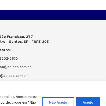
São Francisco, 277
ro – Santos, SP – 11013-203
tatos:
 3202-2100
cao@adicao.com.br
d@adicao.com.br
e cookies. Acesse nossa
ncorde, clique em "Não
Não Aceito
Aceito