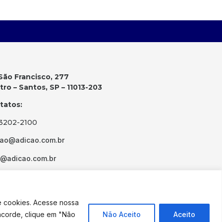
São Francisco, 277
ro – Santos, SP – 11013-203
tatos:
 3202-2100
cao@adicao.com.br
d@adicao.com.br
e cookies. Acesse nossa
ncorde, clique em "Não
Não Aceito
Aceito