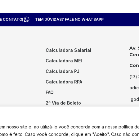
TE CONTATO
TEM DÚVIDAS? FALE NO WHATSAPP
Av. 
Calculadora Salarial
Cent
Calculadora MEI
Con
Calculadora PJ
(13)
Calculadora RPA
adi
FAQ
lgp
2ª Via de Boleto
Links Úteis
 nosso site e, ao utilizá-lo você concorda com a nossa política d
como é feito. Caso você concorde, clique em "Aceito". Caso não co
dos os direitos reservados. Desenvolvido por
Pixel Desenvolvimento.