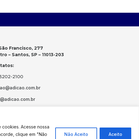
São Francisco, 277
ro – Santos, SP – 11013-203
tatos:
 3202-2100
cao@adicao.com.br
d@adicao.com.br
e cookies. Acesse nossa
ncorde, clique em "Não
Não Aceito
Aceito