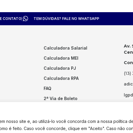
TE CONTATO
TEM DÚVIDAS? FALE NO WHATSAPP
Av. 
Calculadora Salarial
Cent
Calculadora MEI
Con
Calculadora PJ
(13)
Calculadora RPA
adi
FAQ
lgp
2ª Via de Boleto
Links Úteis
 nosso site e, ao utilizá-lo você concorda com a nossa política d
como é feito. Caso você concorde, clique em "Aceito". Caso não co
dos os direitos reservados. Desenvolvido por
Pixel Desenvolvimento.