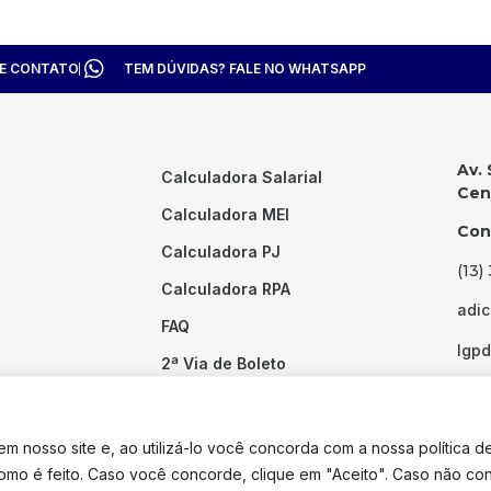
TE CONTATO
TEM DÚVIDAS? FALE NO WHATSAPP
Av. 
Calculadora Salarial
Cent
Calculadora MEI
Con
Calculadora PJ
(13)
Calculadora RPA
adi
FAQ
lgp
2ª Via de Boleto
Links Úteis
 nosso site e, ao utilizá-lo você concorda com a nossa política d
como é feito. Caso você concorde, clique em "Aceito". Caso não co
dos os direitos reservados. Desenvolvido por
Pixel Desenvolvimento.