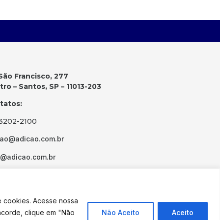
São Francisco, 277
ro – Santos, SP – 11013-203
tatos:
 3202-2100
cao@adicao.com.br
d@adicao.com.br
e cookies. Acesse nossa
ncorde, clique em "Não
Não Aceito
Aceito