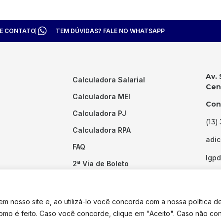
TE CONTATO
TEM DÚVIDAS? FALE NO WHATSAPP
Av. 
Calculadora Salarial
Cent
Calculadora MEI
Con
Calculadora PJ
(13)
Calculadora RPA
adi
FAQ
lgp
2ª Via de Boleto
Links Úteis
 nosso site e, ao utilizá-lo você concorda com a nossa política d
como é feito. Caso você concorde, clique em "Aceito". Caso não co
dos os direitos reservados. Desenvolvido por
Pixel Desenvolvimento.