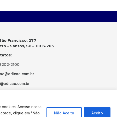
São Francisco, 277
ro – Santos, SP – 11013-203
tatos:
 3202-2100
cao@adicao.com.br
d@adicao.com.br
e cookies. Acesse nossa
ncorde, clique em "Não
Não Aceito
Aceito