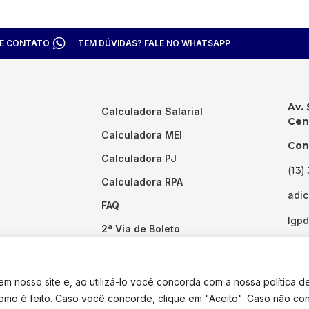
TE CONTATO
TEM DÚVIDAS? FALE NO WHATSAPP
Av. 
Calculadora Salarial
Cent
Calculadora MEI
Con
Calculadora PJ
(13)
Calculadora RPA
adi
FAQ
lgp
2ª Via de Boleto
Links Úteis
 nosso site e, ao utilizá-lo você concorda com a nossa política d
como é feito. Caso você concorde, clique em "Aceito". Caso não co
dos os direitos reservados. Desenvolvido por
Pixel Desenvolvimento.