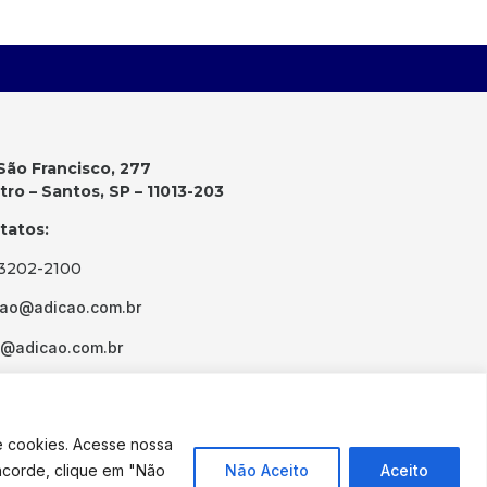
São Francisco, 277
ro – Santos, SP – 11013-203
tatos:
 3202-2100
cao@adicao.com.br
d@adicao.com.br
e cookies. Acesse nossa
ncorde, clique em "Não
Não Aceito
Aceito