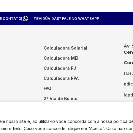
TE CONTATO
TEM DÚVIDAS? FALE NO WHATSAPP
Av. 
Calculadora Salarial
Cent
Calculadora MEI
Con
Calculadora PJ
(13)
Calculadora RPA
adi
FAQ
lgp
2ª Via de Boleto
Links Úteis
 nosso site e, ao utilizá-lo você concorda com a nossa política d
como é feito. Caso você concorde, clique em "Aceito". Caso não co
dos os direitos reservados. Desenvolvido por
Pixel Desenvolvimento.