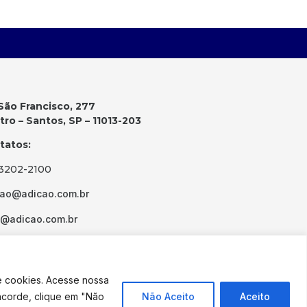
São Francisco, 277
ro – Santos, SP – 11013-203
tatos:
 3202-2100
cao@adicao.com.br
d@adicao.com.br
e cookies. Acesse nossa
ncorde, clique em "Não
Não Aceito
Aceito