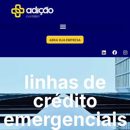
ABRA SUA EMPRESA
linhas de
crédito
emergenciais