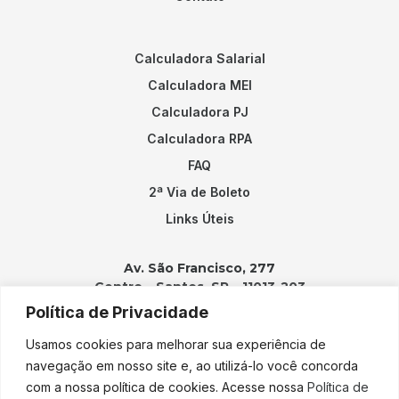
Calculadora Salarial
Calculadora MEI
Calculadora PJ
Calculadora RPA
FAQ
2ª Via de Boleto
Links Úteis
Av. São Francisco, 277
Centro – Santos, SP – 11013-203
Política de Privacidade
Contatos:
Usamos cookies para melhorar sua experiência de
(13) 3202-2100
navegação em nosso site e, ao utilizá-lo você concorda
adicao@adicao.com.br
com a nossa política de cookies. Acesse nossa
Política de