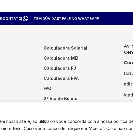
TE CONTATO
TEM DÚVIDAS? FALE NO WHATSAPP
Av. 
Calculadora Salarial
Cent
Calculadora MEI
Con
Calculadora PJ
(13)
Calculadora RPA
adi
FAQ
lgp
2ª Via de Boleto
Links Úteis
 nosso site e, ao utilizá-lo você concorda com a nossa política d
como é feito. Caso você concorde, clique em "Aceito". Caso não co
dos os direitos reservados. Desenvolvido por
Pixel Desenvolvimento.