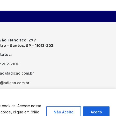
São Francisco, 277
ro – Santos, SP – 11013-203
tatos:
 3202-2100
cao@adicao.com.br
d@adicao.com.br
e cookies. Acesse nossa
ncorde, clique em "Não
Não Aceito
Aceito