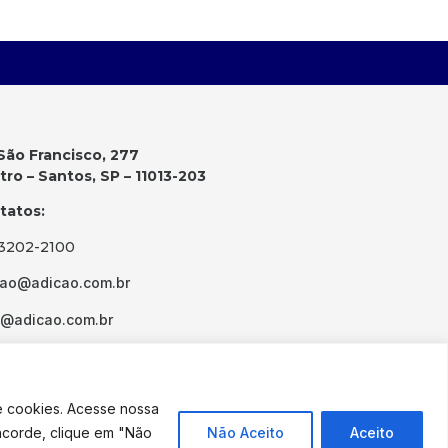
São Francisco, 277
ro – Santos, SP – 11013-203
tatos:
 3202-2100
cao@adicao.com.br
d@adicao.com.br
e cookies. Acesse nossa
ncorde, clique em "Não
Não Aceito
Aceito