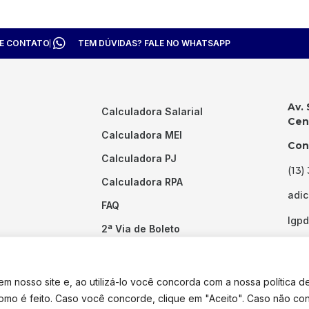
TE CONTATO
TEM DÚVIDAS? FALE NO WHATSAPP
Av. 
Calculadora Salarial
Cent
Calculadora MEI
Con
Calculadora PJ
(13)
Calculadora RPA
adi
FAQ
lgp
2ª Via de Boleto
Links Úteis
 nosso site e, ao utilizá-lo você concorda com a nossa política d
como é feito. Caso você concorde, clique em "Aceito". Caso não co
dos os direitos reservados. Desenvolvido por
Pixel Desenvolvimento.