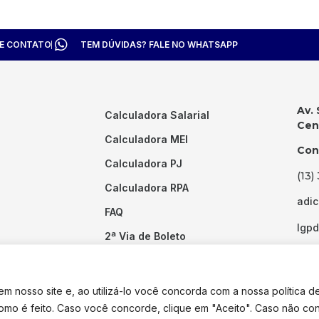
TE CONTATO
TEM DÚVIDAS? FALE NO WHATSAPP
Av. 
Calculadora Salarial
Cent
Calculadora MEI
Con
Calculadora PJ
(13)
Calculadora RPA
adi
FAQ
lgp
2ª Via de Boleto
Links Úteis
 nosso site e, ao utilizá-lo você concorda com a nossa política d
como é feito. Caso você concorde, clique em "Aceito". Caso não co
dos os direitos reservados. Desenvolvido por
Pixel Desenvolvimento.