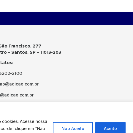
São Francisco, 277
ro – Santos, SP – 11013-203
tatos:
 3202-2100
cao@adicao.com.br
d@adicao.com.br
e cookies. Acesse nossa
ncorde, clique em "Não
Não Aceito
Aceito