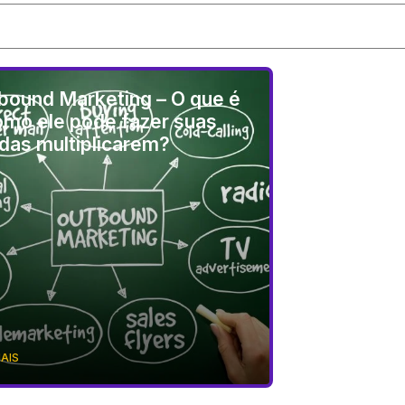
bound Marketing – O que é
omo ele pode fazer suas
das multiplicarem?
MAIS