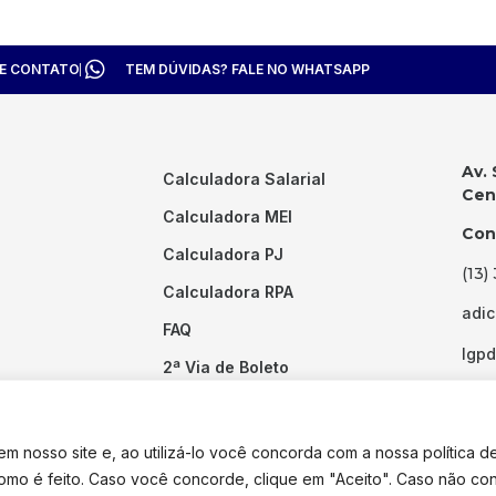
TE CONTATO
TEM DÚVIDAS? FALE NO WHATSAPP
Av. 
Calculadora Salarial
Cent
Calculadora MEI
Con
Calculadora PJ
(13)
Calculadora RPA
adi
FAQ
lgp
2ª Via de Boleto
Links Úteis
 nosso site e, ao utilizá-lo você concorda com a nossa política d
como é feito. Caso você concorde, clique em "Aceito". Caso não co
dos os direitos reservados. Desenvolvido por
Pixel Desenvolvimento.