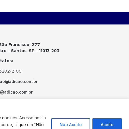
São Francisco, 277
ro – Santos, SP – 11013-203
tatos:
 3202-2100
cao@adicao.com.br
d@adicao.com.br
e cookies. Acesse nossa
ncorde, clique em "Não
Não Aceito
Aceito