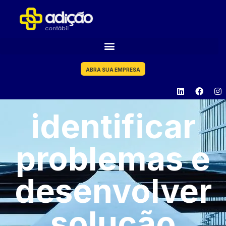
ABRA SUA EMPRESA
identificar
problemas e
desenvolver
solução