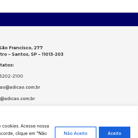
São Francisco, 277
ro – Santos, SP – 11013-203
tatos:
 3202-2100
cao@adicao.com.br
d@adicao.com.br
e cookies. Acesse nossa
ncorde, clique em "Não
Não Aceito
Aceito