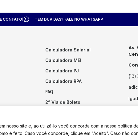
TE CONTATO
TEM DÚVIDAS? FALE NO WHATSAPP
Av. 
Calculadora Salarial
Cent
Calculadora MEI
Con
Calculadora PJ
(13)
Calculadora RPA
adi
FAQ
lgp
2ª Via de Boleto
Links Úteis
 nosso site e, ao utilizá-lo você concorda com a nossa política d
como é feito. Caso você concorde, clique em "Aceito". Caso não co
dos os direitos reservados. Desenvolvido por
Pixel Desenvolvimento.