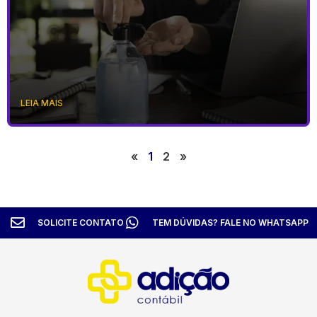
LEIA MAIS
«
1
2
»
SOLICITE CONTATO
TEM DÚVIDAS? FALE NO WHATSAPP