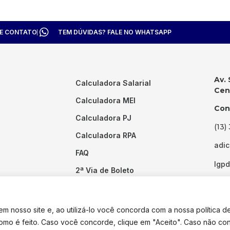
TE CONTATO
TEM DÚVIDAS? FALE NO WHATSAPP
Av. 
Calculadora Salarial
Cent
Calculadora MEI
Con
Calculadora PJ
(13)
Calculadora RPA
adi
FAQ
lgp
2ª Via de Boleto
Links Úteis
 nosso site e, ao utilizá-lo você concorda com a nossa política d
como é feito. Caso você concorde, clique em "Aceito". Caso não co
dos os direitos reservados. Desenvolvido por
Pixel Desenvolvimento.