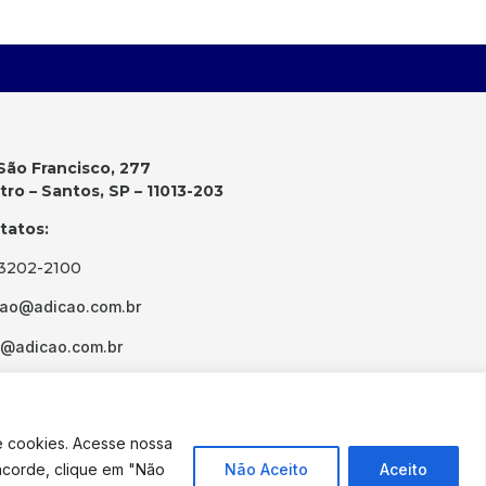
São Francisco, 277
ro – Santos, SP – 11013-203
tatos:
 3202-2100
cao@adicao.com.br
d@adicao.com.br
e cookies. Acesse nossa
ncorde, clique em "Não
Não Aceito
Aceito