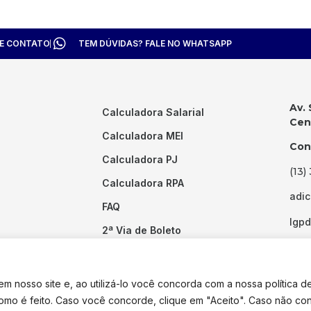
TE CONTATO
TEM DÚVIDAS? FALE NO WHATSAPP
Av. 
Calculadora Salarial
Cent
Calculadora MEI
Con
Calculadora PJ
(13)
Calculadora RPA
adi
FAQ
lgp
2ª Via de Boleto
Links Úteis
 nosso site e, ao utilizá-lo você concorda com a nossa política d
como é feito. Caso você concorde, clique em "Aceito". Caso não co
dos os direitos reservados. Desenvolvido por
Pixel Desenvolvimento.