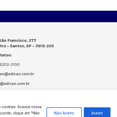
São Francisco, 277
ro – Santos, SP – 11013-203
tatos:
 3202-2100
cao@adicao.com.br
d@adicao.com.br
e cookies. Acesse nossa
ncorde, clique em "Não
Não Aceito
Aceito