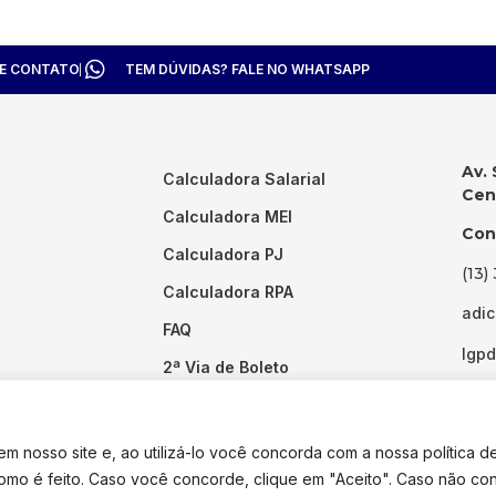
TE CONTATO
TEM DÚVIDAS? FALE NO WHATSAPP
Av. 
Calculadora Salarial
Cent
Calculadora MEI
Con
Calculadora PJ
(13)
Calculadora RPA
adi
FAQ
lgp
2ª Via de Boleto
Links Úteis
 nosso site e, ao utilizá-lo você concorda com a nossa política d
como é feito. Caso você concorde, clique em "Aceito". Caso não co
dos os direitos reservados. Desenvolvido por
Pixel Desenvolvimento.