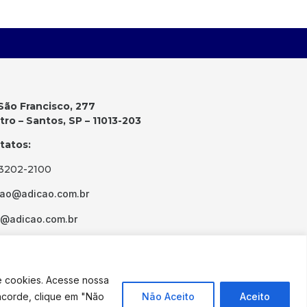
São Francisco, 277
ro – Santos, SP – 11013-203
tatos:
 3202-2100
cao@adicao.com.br
d@adicao.com.br
e cookies. Acesse nossa
ncorde, clique em "Não
Não Aceito
Aceito