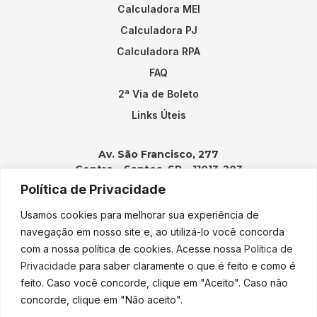
Calculadora MEI
Calculadora PJ
Calculadora RPA
FAQ
2ª Via de Boleto
Links Úteis
Av. São Francisco, 277
Centro – Santos, SP – 11013-203
Política de Privacidade
Contatos:
Usamos cookies para melhorar sua experiência de
(13) 3202-2100
navegação em nosso site e, ao utilizá-lo você concorda
adicao@adicao.com.br
com a nossa política de cookies. Acesse nossa
Política de
Privacidade
para saber claramente o que é feito e como é
lgpd@adicao.com.br
feito. Caso você concorde, clique em "Aceito". Caso não
concorde, clique em "Não aceito".