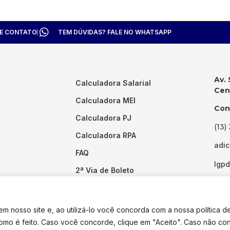
TE CONTATO
TEM DÚVIDAS? FALE NO WHATSAPP
Av. 
Calculadora Salarial
Cent
Calculadora MEI
Con
Calculadora PJ
(13)
Calculadora RPA
adi
FAQ
lgp
2ª Via de Boleto
Links Úteis
 nosso site e, ao utilizá-lo você concorda com a nossa política d
como é feito. Caso você concorde, clique em "Aceito". Caso não co
dos os direitos reservados. Desenvolvido por
Pixel Desenvolvimento.