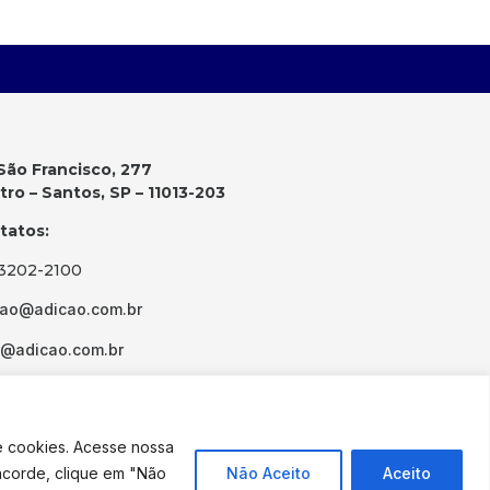
São Francisco, 277
ro – Santos, SP – 11013-203
tatos:
 3202-2100
cao@adicao.com.br
d@adicao.com.br
e cookies. Acesse nossa
ncorde, clique em "Não
Não Aceito
Aceito