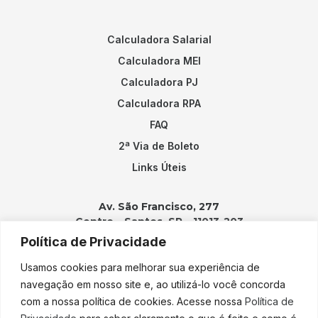
Calculadora Salarial
Calculadora MEI
Calculadora PJ
Calculadora RPA
FAQ
2ª Via de Boleto
Links Úteis
Av. São Francisco, 277
Centro – Santos, SP – 11013-203
Política de Privacidade
Contatos:
Usamos cookies para melhorar sua experiência de
(13) 3202-2100
navegação em nosso site e, ao utilizá-lo você concorda
adicao@adicao.com.br
com a nossa política de cookies. Acesse nossa
Política de