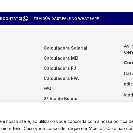
TE CONTATO
TEM DÚVIDAS? FALE NO WHATSAPP
Av. 
Calculadora Salarial
Cent
Calculadora MEI
Con
Calculadora PJ
(13)
Calculadora RPA
adi
FAQ
lgp
2ª Via de Boleto
Links Úteis
 nosso site e, ao utilizá-lo você concorda com a nossa política d
como é feito. Caso você concorde, clique em "Aceito". Caso não co
dos os direitos reservados. Desenvolvido por
Pixel Desenvolvimento.