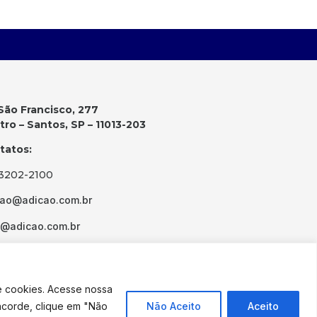
São Francisco, 277
ro – Santos, SP – 11013-203
tatos:
 3202-2100
cao@adicao.com.br
d@adicao.com.br
e cookies. Acesse nossa
ncorde, clique em "Não
Não Aceito
Aceito