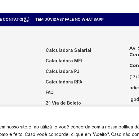
TE CONTATO
TEM DÚVIDAS? FALE NO WHATSAPP
Av. 
Calculadora Salarial
Cent
Calculadora MEI
Con
Calculadora PJ
(13)
Calculadora RPA
adi
FAQ
lgp
2ª Via de Boleto
Links Úteis
 nosso site e, ao utilizá-lo você concorda com a nossa política d
como é feito. Caso você concorde, clique em "Aceito". Caso não co
dos os direitos reservados. Desenvolvido por
Pixel Desenvolvimento.