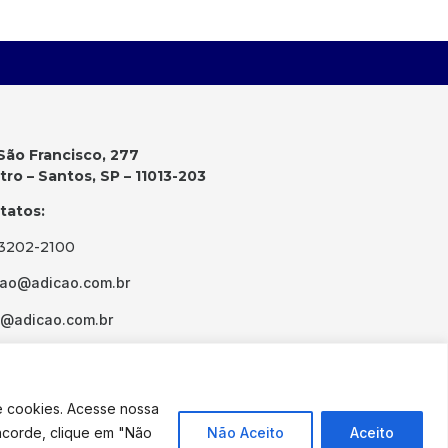
São Francisco, 277
ro – Santos, SP – 11013-203
tatos:
 3202-2100
cao@adicao.com.br
d@adicao.com.br
e cookies. Acesse nossa
ncorde, clique em "Não
Não Aceito
Aceito