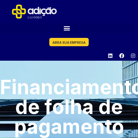
ABRA SUA EMPRESA
Financiament
de folha de
pagamento