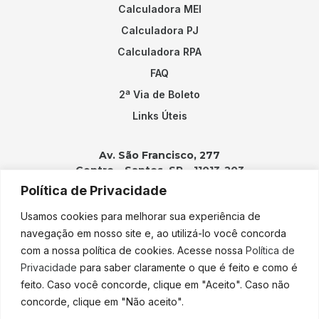
Calculadora MEI
Calculadora PJ
Calculadora RPA
FAQ
2ª Via de Boleto
Links Úteis
Av. São Francisco, 277
Centro – Santos, SP – 11013-203
Política de Privacidade
Contatos:
Usamos cookies para melhorar sua experiência de
(13) 3202-2100
navegação em nosso site e, ao utilizá-lo você concorda
adicao@adicao.com.br
com a nossa política de cookies. Acesse nossa
Política de
Privacidade
para saber claramente o que é feito e como é
lgpd@adicao.com.br
feito. Caso você concorde, clique em "Aceito". Caso não
concorde, clique em "Não aceito".