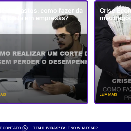
te de Gastos: como fazer da
Crise Eco
ma certa em empresas?
meu negóc
MAIS
LEIA MAIS
TE CONTATO
TEM DÚVIDAS? FALE NO WHATSAPP