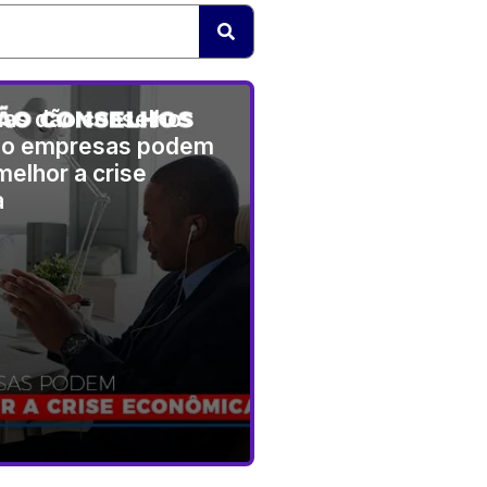
tas dão conselhos
mo empresas podem
melhor a crise
a