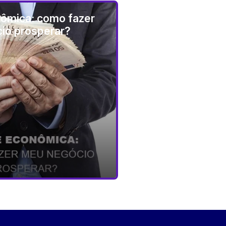
nômica: como fazer
io prosperar?