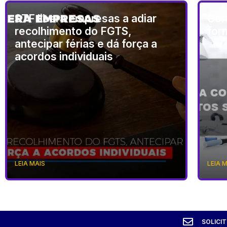
STF libera empresas a adiar
Cor
recolhimento do FGTS,
for
antecipar férias e dá força a
acordos individuais
LEIA MAIS
LEIA 
SOLICI