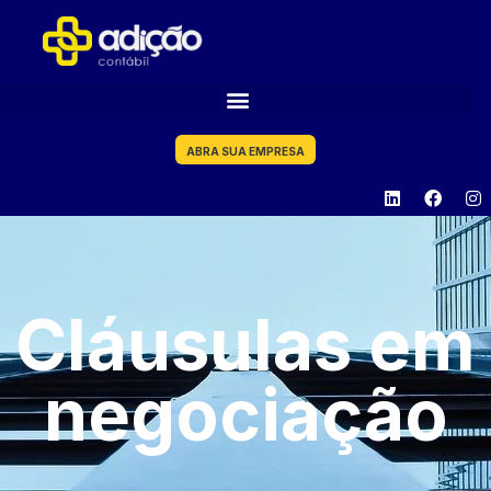
ABRA SUA EMPRESA
Cláusulas em
negociação