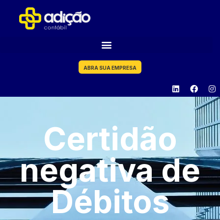
ABRA SUA EMPRESA
Certidão
negativa de
Débitos