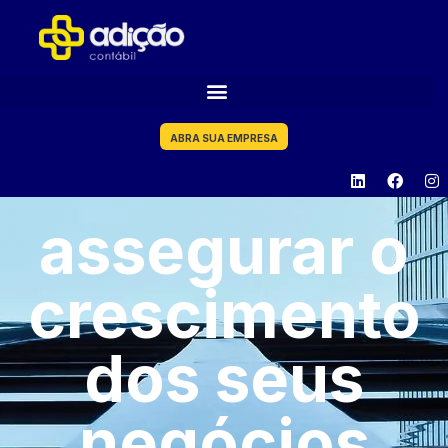
ABRA SUA EMPRESA
assegurar o
crescimento
dos seus
negócios