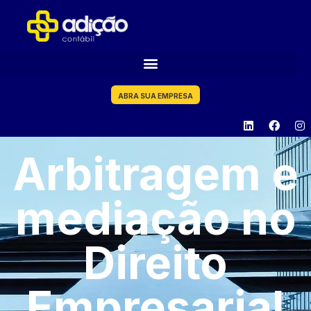
ABRA SUA EMPRESA
Arbitragem e
mediação no
Direito
Empresarial