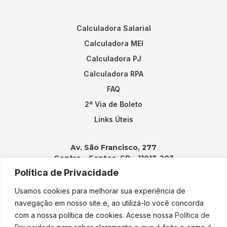
Calculadora Salarial
Calculadora MEI
Calculadora PJ
Calculadora RPA
FAQ
2ª Via de Boleto
Links Úteis
Av. São Francisco, 277
Centro – Santos, SP – 11013-203
Política de Privacidade
Contatos:
Usamos cookies para melhorar sua experiência de
(13) 3202-2100
navegação em nosso site e, ao utilizá-lo você concorda
adicao@adicao.com.br
com a nossa política de cookies. Acesse nossa
Política de