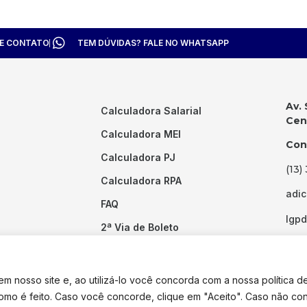
TE CONTATO
TEM DÚVIDAS? FALE NO WHATSAPP
Av. 
Calculadora Salarial
Cent
Calculadora MEI
Con
Calculadora PJ
(13)
Calculadora RPA
adi
FAQ
lgp
2ª Via de Boleto
Links Úteis
 nosso site e, ao utilizá-lo você concorda com a nossa política d
como é feito. Caso você concorde, clique em "Aceito". Caso não co
dos os direitos reservados. Desenvolvido por
Pixel Desenvolvimento.