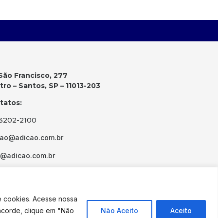
São Francisco, 277
ro – Santos, SP – 11013-203
tatos:
 3202-2100
cao@adicao.com.br
d@adicao.com.br
e cookies. Acesse nossa
ncorde, clique em "Não
Não Aceito
Aceito