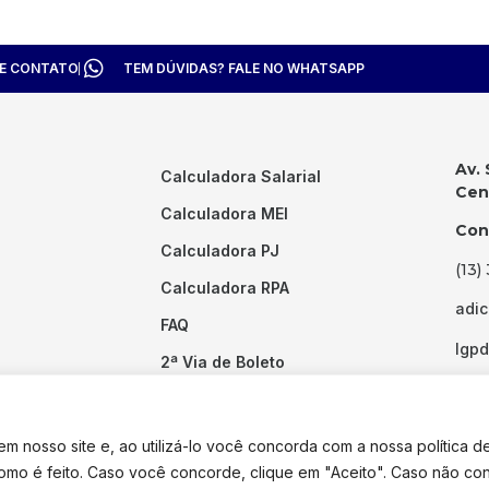
TE CONTATO
TEM DÚVIDAS? FALE NO WHATSAPP
Av. 
Calculadora Salarial
Cent
Calculadora MEI
Con
Calculadora PJ
(13)
Calculadora RPA
adi
FAQ
lgp
2ª Via de Boleto
Links Úteis
 nosso site e, ao utilizá-lo você concorda com a nossa política d
como é feito. Caso você concorde, clique em "Aceito". Caso não co
dos os direitos reservados. Desenvolvido por
Pixel Desenvolvimento.