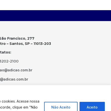
São Francisco, 277
ro – Santos, SP – 11013-203
tatos:
 3202-2100
cao@adicao.com.br
d@adicao.com.br
e cookies. Acesse nossa
ncorde, clique em "Não
Não Aceito
Aceito